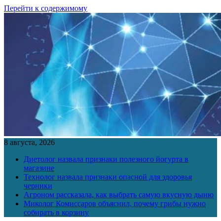
Перейти к содержимому
8 августа, 2026
Диетолог назвала признаки полезного йогурта в
магазине
Технолог назвала признаки опасной для здоровья
черники
Агроном рассказала, как выбрать самую вкусную дыню
Миколог Комиссаров объяснил, почему грибы нужно
собирать в корзину