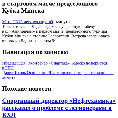
в стартовом матче предсезонного
Кубка Минска
Матч ТВ
12 месяцев спустя
0
1 минуты
Тольяттинская «Лада» одержала уверенную победу
над «Адмиралом» в первом матче предсезонного турнира
Кубок Минска в столице Белоруссии. Встреча завершилась
в пользу «Лады» со счетом 5:1.
Навигация по записям
Предыдущая:
Экс-тренер «Спартака» Тедеско не вернется
в РПЛ
Далее:
Игорь Осинькин: РПЛ много не потеряет из-за нового
лимита
Похожие новости
Спортивный директор «Нефтехимика»
рассказал о проблеме с легионерами в
КХЛ