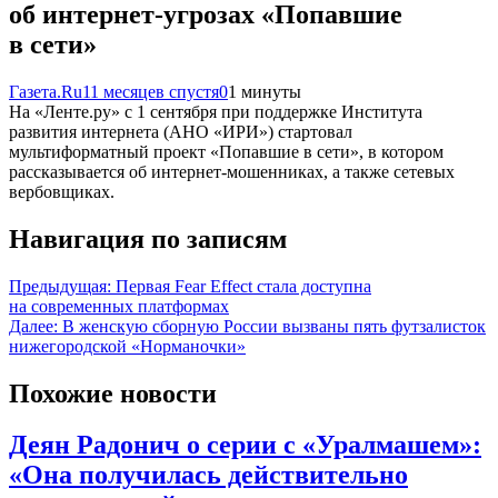
об интернет-угрозах «Попавшие
в сети»
Газета.Ru
11 месяцев спустя
0
1 минуты
На «Ленте.ру» с 1 сентября при поддержке Института
развития интернета (АНО «ИРИ») стартовал
мультиформатный проект «Попавшие в сети», в котором
рассказывается об интернет-мошенниках, а также сетевых
вербовщиках.
Навигация по записям
Предыдущая:
Первая Fear Effect стала доступна
на современных платформах
Далее:
В женскую сборную России вызваны пять футзалисток
нижегородской «Норманочки»
Похожие новости
Деян Радонич о серии с «Уралмашем»:
«Она получилась действительно