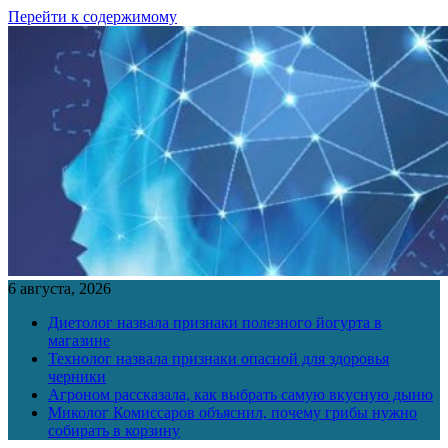
Перейти к содержимому
6 августа, 2026
Диетолог назвала признаки полезного йогурта в
магазине
Технолог назвала признаки опасной для здоровья
черники
Агроном рассказала, как выбрать самую вкусную дыню
Миколог Комиссаров объяснил, почему грибы нужно
собирать в корзину