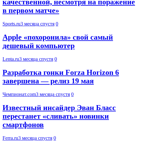
качественной, несмотря на поражение
в первом матче»
Sports.ru
3 месяца спустя
0
Apple «похоронила» свой самый
дешевый компьютер
Lenta.ru
3 месяца спустя
0
Разработка гонки Forza Horizon 6
завершена — релиз 19 мая
Чемпионат.com
3 месяца спустя
0
Известный инсайдер Эван Бласс
перестанет «сливать» новинки
смартфонов
Ferra.ru
3 месяца спустя
0