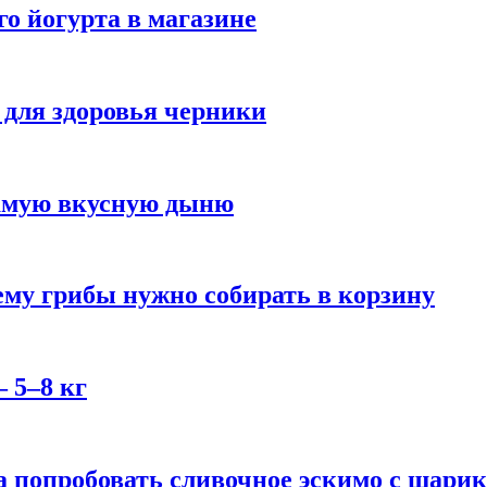
го йогурта в магазине
 для здоровья черники
самую вкусную дыню
му грибы нужно собирать в корзину
 5–8 кг
 попробовать сливочное эскимо с шари