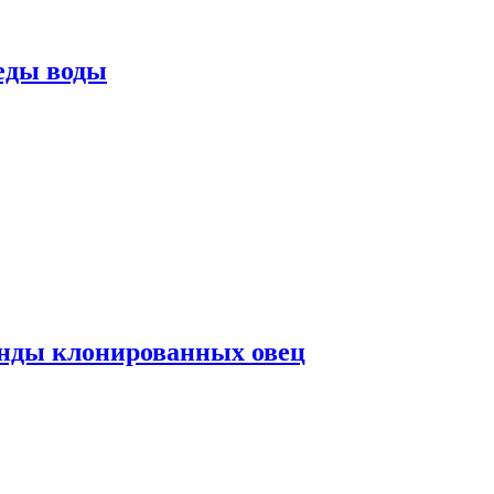
еды воды
нды клонированных овец