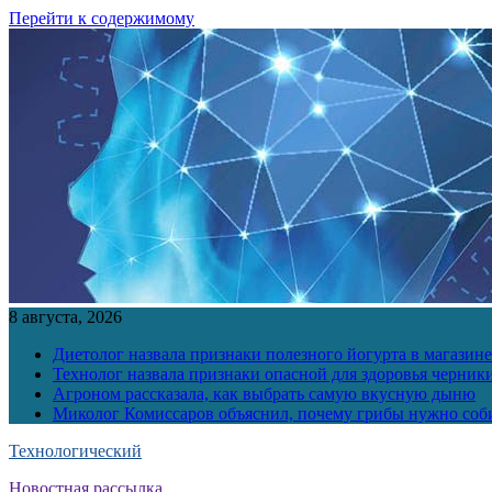
Перейти к содержимому
8 августа, 2026
Диетолог назвала признаки полезного йогурта в магазине
Технолог назвала признаки опасной для здоровья черник
Агроном рассказала, как выбрать самую вкусную дыню
Миколог Комиссаров объяснил, почему грибы нужно соби
Технологический
Новостная рассылка