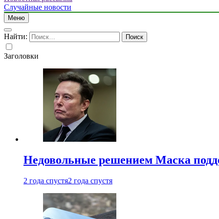
Случайные новости
Меню
Найти:
Заголовки
Недовольные решением Маска подде
2 года спустя
2 года спустя