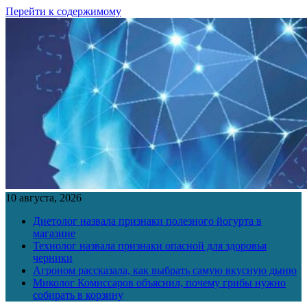
Перейти к содержимому
10 августа, 2026
Диетолог назвала признаки полезного йогурта в
магазине
Технолог назвала признаки опасной для здоровья
черники
Агроном рассказала, как выбрать самую вкусную дыню
Миколог Комиссаров объяснил, почему грибы нужно
собирать в корзину