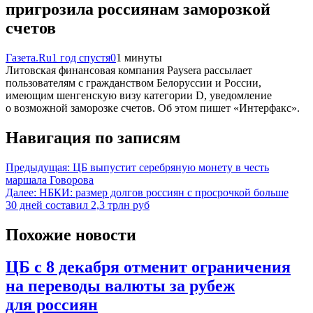
пригрозила россиянам заморозкой
счетов
Газета.Ru
1 год спустя
0
1 минуты
Литовская финансовая компания Paysera рассылает
пользователям с гражданством Белоруссии и России,
имеющим шенгенскую визу категории D, уведомление
о возможной заморозке счетов. Об этом пишет «Интерфакс».
Навигация по записям
Предыдущая:
ЦБ выпустит серебряную монету в честь
маршала Говорова
Далее:
НБКИ: размер долгов россиян с просрочкой больше
30 дней составил 2,3 трлн руб
Похожие новости
ЦБ с 8 декабря отменит ограничения
на переводы валюты за рубеж
для россиян