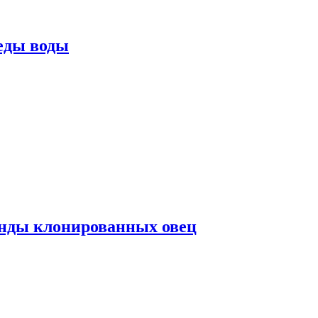
еды воды
нды клонированных овец