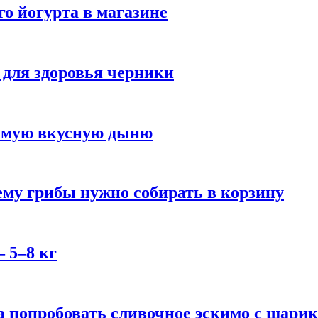
го йогурта в магазине
 для здоровья черники
самую вкусную дыню
му грибы нужно собирать в корзину
 5–8 кг
 попробовать сливочное эскимо с шари