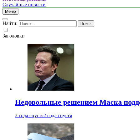
Случайные новости
Меню
Найти:
Заголовки
Недовольные решением Маска подде
2 года спустя
2 года спустя