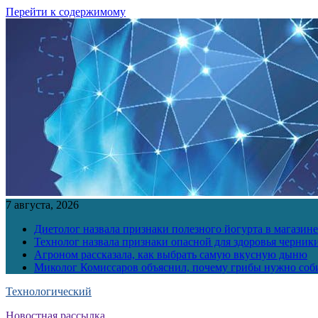
Перейти к содержимому
7 августа, 2026
Диетолог назвала признаки полезного йогурта в магазине
Технолог назвала признаки опасной для здоровья черник
Агроном рассказала, как выбрать самую вкусную дыню
Миколог Комиссаров объяснил, почему грибы нужно соби
Технологический
Новостная рассылка