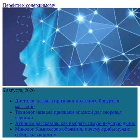
Перейти к содержимому
6 августа, 2026
Диетолог назвала признаки полезного йогурта в
магазине
Технолог назвала признаки опасной для здоровья
черники
Агроном рассказала, как выбрать самую вкусную дыню
Миколог Комиссаров объяснил, почему грибы нужно
собирать в корзину