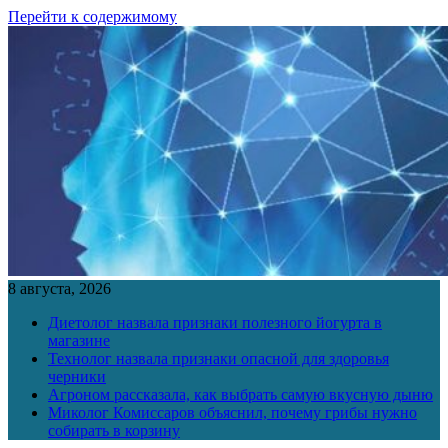
Перейти к содержимому
8 августа, 2026
Диетолог назвала признаки полезного йогурта в
магазине
Технолог назвала признаки опасной для здоровья
черники
Агроном рассказала, как выбрать самую вкусную дыню
Миколог Комиссаров объяснил, почему грибы нужно
собирать в корзину