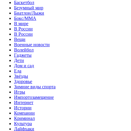
Баскетбол
Безумный мир
Биатлон/Лыжи
Бокс/MMA
В мире
В России
В России
Вещи
Военные новости
Волейбол
Гаджеты
Дети
Дом и сад
Еда
Звёзды
Здоровье
Зимние виды спорта
Игры
Импортозамещение
Интернет
Истории
Компании
Криминал
Культура
Лайфхаки