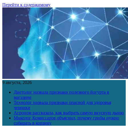
Перейти к содержимому
9 августа, 2026
Диетолог назвала признаки полезного йогурта в
магазине
Технолог назвала признаки опасной для здоровья
черники
Агроном рассказала, как выбрать самую вкусную дыню
Миколог Комиссаров объяснил, почему грибы нужно
собирать в корзину