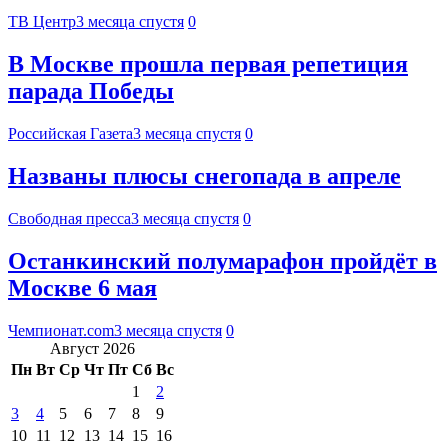
ТВ Центр
3 месяца спустя
0
В Москве прошла первая репетиция
парада Победы
Российская Газета
3 месяца спустя
0
Названы плюсы снегопада в апреле
Свободная пресса
3 месяца спустя
0
Останкинский полумарафон пройдёт в
Москве 6 мая
Чемпионат.com
3 месяца спустя
0
Август 2026
Пн
Вт
Ср
Чт
Пт
Сб
Вс
1
2
3
4
5
6
7
8
9
10
11
12
13
14
15
16