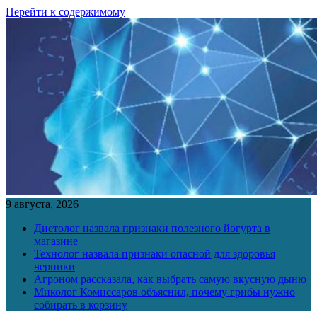
Перейти к содержимому
9 августа, 2026
Диетолог назвала признаки полезного йогурта в
магазине
Технолог назвала признаки опасной для здоровья
черники
Агроном рассказала, как выбрать самую вкусную дыню
Миколог Комиссаров объяснил, почему грибы нужно
собирать в корзину