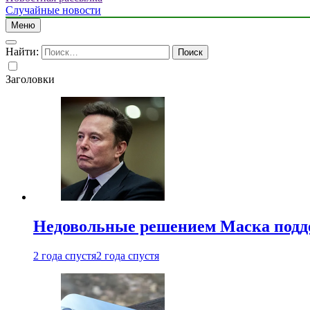
Случайные новости
Меню
Найти:
Заголовки
Недовольные решением Маска подде
2 года спустя
2 года спустя