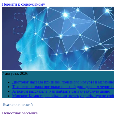
Перейти к содержимому
7 августа, 2026
Диетолог назвала признаки полезного йогурта в магазине
Технолог назвала признаки опасной для здоровья черник
Агроном рассказала, как выбрать самую вкусную дыню
Миколог Комиссаров объяснил, почему грибы нужно соби
Технологический
Новостная рассылка