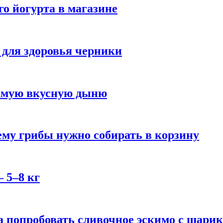
го йогурта в магазине
 для здоровья черники
самую вкусную дыню
му грибы нужно собирать в корзину
 5–8 кг
 попробовать сливочное эскимо с шари