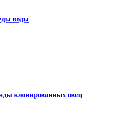
еды воды
нды клонированных овец