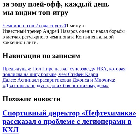
за зону плей-офф, каждый день
мы видим топ-игру
Чемпионат.com
2 года спустя
0
1 минуты
Известный тренер Андрей Назаров оценил накал борьбы
в матчах регулярного чемпионата Континентальной
хоккейной лиги.
Навигация по записям
Предыдущая:
Пол Пирс назвал суперзвезду НБА, которая
повлияла на лигу больше, чем Стефен Карри
Далее:
Аспиналл раскритиковал Джонса и Миочича:
«Два старых пердуна, до их боя нет никому дела»
Похожие новости
Спортивный директор «Нефтехимика»
рассказал о проблеме с легионерами в
КХЛ