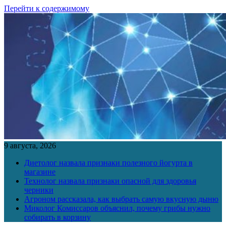
Перейти к содержимому
9 августа, 2026
Диетолог назвала признаки полезного йогурта в
магазине
Технолог назвала признаки опасной для здоровья
черники
Агроном рассказала, как выбрать самую вкусную дыню
Миколог Комиссаров объяснил, почему грибы нужно
собирать в корзину