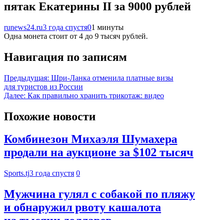
пятак Екатерины II за 9000 рублей
runews24.ru
3 года спустя
0
1 минуты
Одна монета стоит от 4 до 9 тысяч рублей.
Навигация по записям
Предыдущая:
Шри-Ланка отменила платные визы
для туристов из России
Далее:
Как правильно хранить трикотаж: видео
Похожие новости
Комбинезон Михаэля Шумахера
продали на аукционе за $102 тысяч
Sports.tj
3 года спустя
0
Мужчина гулял с собакой по пляжу
и обнаружил рвоту кашалота