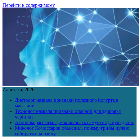
Перейти к содержимому
7 августа, 2026
Диетолог назвала признаки полезного йогурта в
магазине
Технолог назвала признаки опасной для здоровья
черники
Агроном рассказала, как выбрать самую вкусную дыню
Миколог Комиссаров объяснил, почему грибы нужно
собирать в корзину