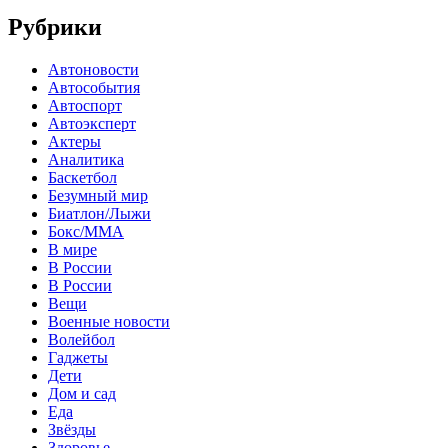
Рубрики
Автоновости
Автособытия
Автоспорт
Автоэксперт
Актеры
Аналитика
Баскетбол
Безумный мир
Биатлон/Лыжи
Бокс/MMA
В мире
В России
В России
Вещи
Военные новости
Волейбол
Гаджеты
Дети
Дом и сад
Еда
Звёзды
Здоровье