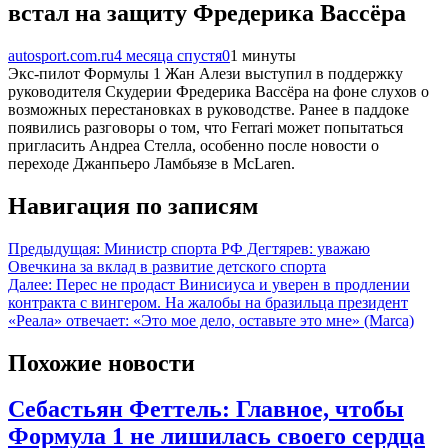
встал на защиту Фредерика Вассёра
autosport.com.ru
4 месяца спустя
0
1 минуты
Экс-пилот Формулы 1 Жан Алези выступил в поддержку
руководителя Скудерии Фредерика Вассёра на фоне слухов о
возможных перестановках в руководстве. Ранее в паддоке
появились разговоры о том, что Ferrari может попытаться
пригласить Андреа Стелла, особенно после новости о
переходе Джанпьеро Ламбьязе в McLaren.
Навигация по записям
Предыдущая:
Министр спорта РФ Дегтярев: уважаю
Овечкина за вклад в развитие детского спорта
Далее:
Перес не продаст Винисиуса и уверен в продлении
контракта с вингером. На жалобы на бразильца президент
«Реала» отвечает: «Это мое дело, оставьте это мне» (Marca)
Похожие новости
Себастьян Феттель: Главное, чтобы
Формула 1 не лишилась своего сердца