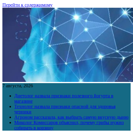
Перейти к содержимому
7 августа, 2026
Диетолог назвала признаки полезного йогурта в
магазине
Технолог назвала признаки опасной для здоровья
черники
Агроном рассказала, как выбрать самую вкусную дыню
Миколог Комиссаров объяснил, почему грибы нужно
собирать в корзину