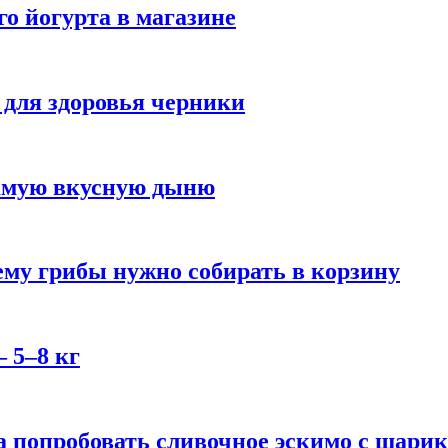
го йогурта в магазине
 для здоровья черники
самую вкусную дыню
му грибы нужно собирать в корзину
 5–8 кг
 попробовать сливочное эскимо с шари