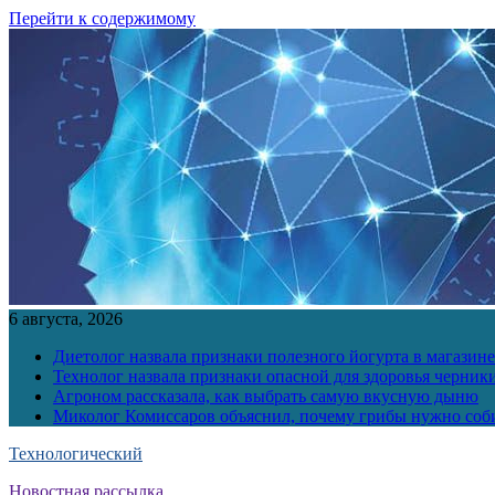
Перейти к содержимому
6 августа, 2026
Диетолог назвала признаки полезного йогурта в магазине
Технолог назвала признаки опасной для здоровья черник
Агроном рассказала, как выбрать самую вкусную дыню
Миколог Комиссаров объяснил, почему грибы нужно соби
Технологический
Новостная рассылка