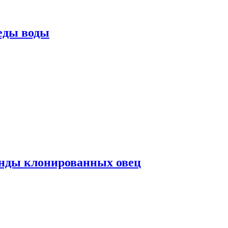
еды воды
нды клонированных овец