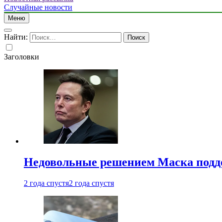
Случайные новости
Меню
Найти:
Заголовки
Недовольные решением Маска подде
2 года спустя
2 года спустя