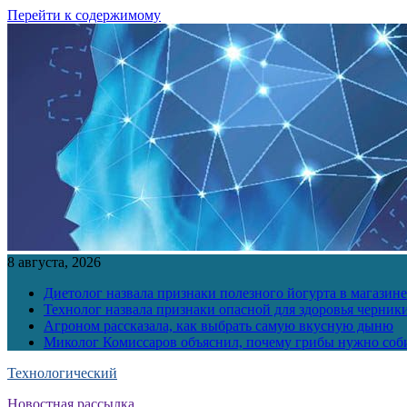
Перейти к содержимому
8 августа, 2026
Диетолог назвала признаки полезного йогурта в магазине
Технолог назвала признаки опасной для здоровья черник
Агроном рассказала, как выбрать самую вкусную дыню
Миколог Комиссаров объяснил, почему грибы нужно соби
Технологический
Новостная рассылка