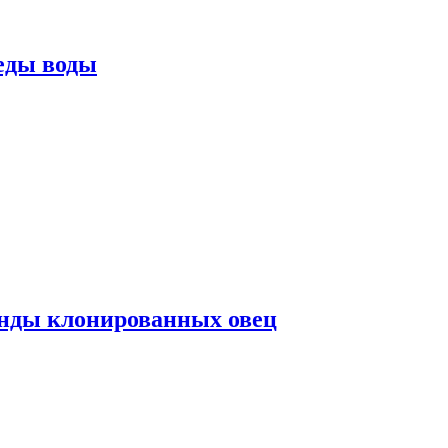
еды воды
нды клонированных овец