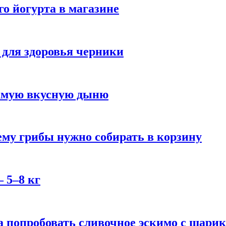
го йогурта в магазине
 для здоровья черники
самую вкусную дыню
му грибы нужно собирать в корзину
 5–8 кг
 попробовать сливочное эскимо с шари