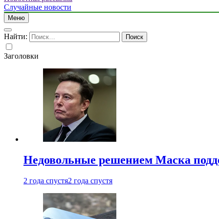
Случайные новости
Меню
Найти:
Заголовки
Недовольные решением Маска подде
2 года спустя
2 года спустя