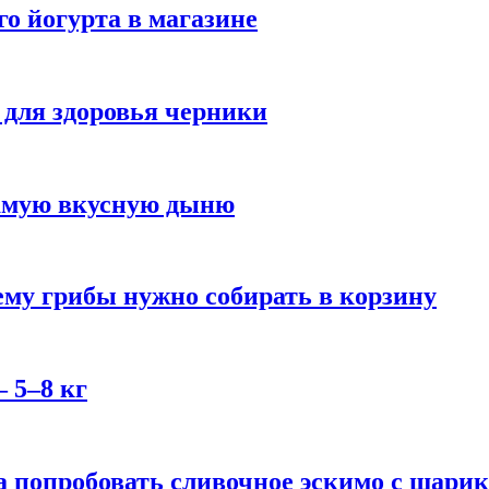
го йогурта в магазине
 для здоровья черники
самую вкусную дыню
му грибы нужно собирать в корзину
 5–8 кг
 попробовать сливочное эскимо с шари