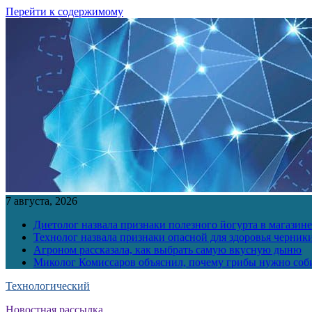
Перейти к содержимому
7 августа, 2026
Диетолог назвала признаки полезного йогурта в магазине
Технолог назвала признаки опасной для здоровья черник
Агроном рассказала, как выбрать самую вкусную дыню
Миколог Комиссаров объяснил, почему грибы нужно соби
Технологический
Новостная рассылка