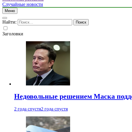
Случайные новости
Меню
Найти:
Заголовки
Недовольные решением Маска подде
2 года спустя
2 года спустя