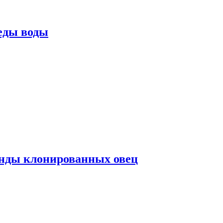
еды воды
нды клонированных овец