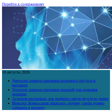
Перейти к содержимому
10 августа, 2026
Диетолог назвала признаки полезного йогурта в
магазине
Технолог назвала признаки опасной для здоровья
черники
Агроном рассказала, как выбрать самую вкусную дыню
Миколог Комиссаров объяснил, почему грибы нужно
собирать в корзину