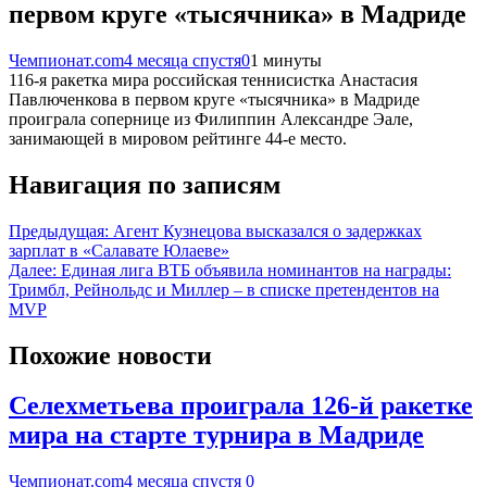
первом круге «тысячника» в Мадриде
Чемпионат.com
4 месяца спустя
0
1 минуты
116-я ракетка мира российская теннисистка Анастасия
Павлюченкова в первом круге «тысячника» в Мадриде
проиграла сопернице из Филиппин Александре Эале,
занимающей в мировом рейтинге 44-е место.
Навигация по записям
Предыдущая:
Агент Кузнецова высказался о задержках
зарплат в «Салавате Юлаеве»
Далее:
Единая лига ВТБ объявила номинантов на награды:
Тримбл, Рейнольдс и Миллер – в списке претендентов на
MVP
Похожие новости
Селехметьева проиграла 126-й ракетке
мира на старте турнира в Мадриде
Чемпионат.com
4 месяца спустя
0