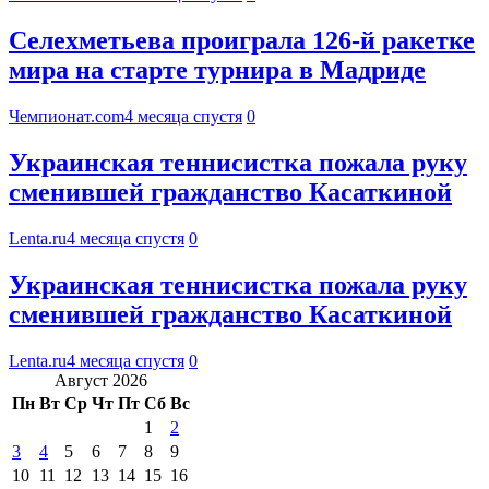
Селехметьева проиграла 126-й ракетке
мира на старте турнира в Мадриде
Чемпионат.com
4 месяца спустя
0
Украинская теннисистка пожала руку
сменившей гражданство Касаткиной
Lenta.ru
4 месяца спустя
0
Украинская теннисистка пожала руку
сменившей гражданство Касаткиной
Lenta.ru
4 месяца спустя
0
Август 2026
Пн
Вт
Ср
Чт
Пт
Сб
Вс
1
2
3
4
5
6
7
8
9
10
11
12
13
14
15
16