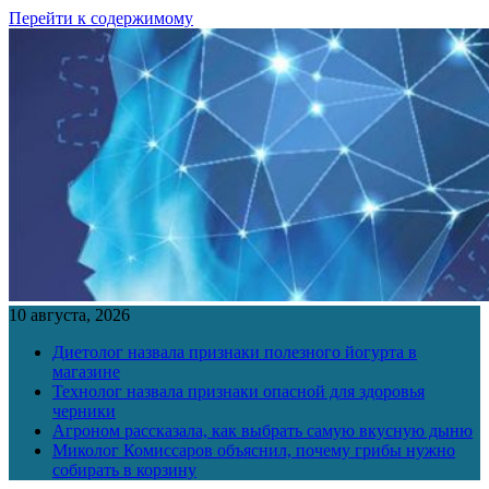
Перейти к содержимому
10 августа, 2026
Диетолог назвала признаки полезного йогурта в
магазине
Технолог назвала признаки опасной для здоровья
черники
Агроном рассказала, как выбрать самую вкусную дыню
Миколог Комиссаров объяснил, почему грибы нужно
собирать в корзину