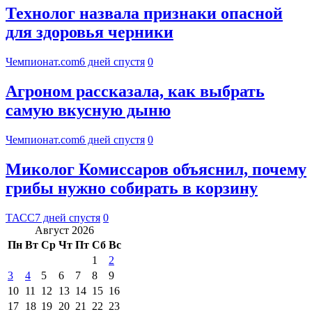
Технолог назвала признаки опасной
для здоровья черники
Чемпионат.com
6 дней спустя
0
Агроном рассказала, как выбрать
самую вкусную дыню
Чемпионат.com
6 дней спустя
0
Миколог Комиссаров объяснил, почему
грибы нужно собирать в корзину
ТАСС
7 дней спустя
0
Август 2026
Пн
Вт
Ср
Чт
Пт
Сб
Вс
1
2
3
4
5
6
7
8
9
10
11
12
13
14
15
16
17
18
19
20
21
22
23