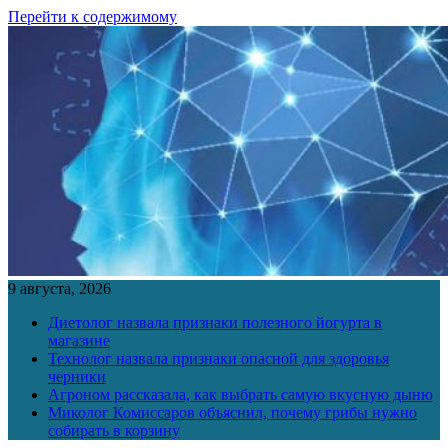
Перейти к содержимому
9 августа, 2026
Диетолог назвала признаки полезного йогурта в
магазине
Технолог назвала признаки опасной для здоровья
черники
Агроном рассказала, как выбрать самую вкусную дыню
Миколог Комиссаров объяснил, почему грибы нужно
собирать в корзину