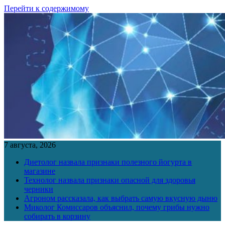
Перейти к содержимому
7 августа, 2026
Диетолог назвала признаки полезного йогурта в
магазине
Технолог назвала признаки опасной для здоровья
черники
Агроном рассказала, как выбрать самую вкусную дыню
Миколог Комиссаров объяснил, почему грибы нужно
собирать в корзину