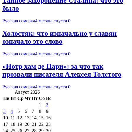
Тайное захоронение Сталина: что это
было
Русская семерка
4 месяца спустя
0
Холостяк: что изначально у славян
означало это слово
Русская семерка
4 месяца спустя
0
«Нотр хам де Пари»: за что так
прозвали писателя Алексея Толстого
Русская семерка
4 месяца спустя
0
Август 2026
Пн
Вт
Ср
Чт
Пт
Сб
Вс
1
2
3
4
5
6
7
8
9
10
11
12
13
14
15
16
17
18
19
20
21
22
23
24
25
26
27
28
29
30