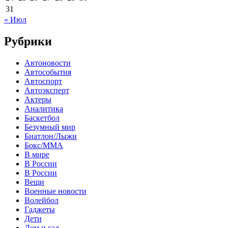
31
« Июл
Рубрики
Автоновости
Автособытия
Автоспорт
Автоэксперт
Актеры
Аналитика
Баскетбол
Безумный мир
Биатлон/Лыжи
Бокс/MMA
В мире
В России
В России
Вещи
Военные новости
Волейбол
Гаджеты
Дети
Дом и сад