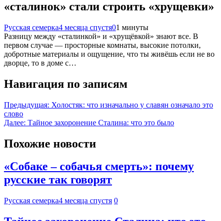
«сталинок» стали строить «хрущевки»
Русская семерка
4 месяца спустя
0
1 минуты
Разницу между «сталинкой» и «хрущёвкой» знают все. В
первом случае — просторные комнаты, высокие потолки,
добротные материалы и ощущение, что ты живёшь если не во
дворце, то в доме с…
Навигация по записям
Предыдущая:
Холостяк: что изначально у славян означало это
слово
Далее:
Тайное захоронение Сталина: что это было
Похожие новости
«Собаке – собачья смерть»: почему
русские так говорят
Русская семерка
4 месяца спустя
0