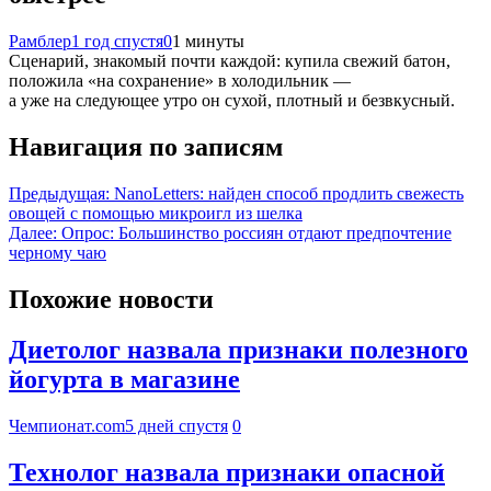
Рамблер
1 год спустя
0
1 минуты
Сценарий, знакомый почти каждой: купила свежий батон,
положила «на сохранение» в холодильник —
а уже на следующее утро он сухой, плотный и безвкусный.
Навигация по записям
Предыдущая:
NanoLetters: найден способ продлить свежесть
овощей с помощью микроигл из шелка
Далее:
Опрос: Большинство россиян отдают предпочтение
черному чаю
Похожие новости
Диетолог назвала признаки полезного
йогурта в магазине
Чемпионат.com
5 дней спустя
0
Технолог назвала признаки опасной