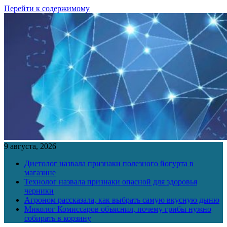
Перейти к содержимому
9 августа, 2026
Диетолог назвала признаки полезного йогурта в
магазине
Технолог назвала признаки опасной для здоровья
черники
Агроном рассказала, как выбрать самую вкусную дыню
Миколог Комиссаров объяснил, почему грибы нужно
собирать в корзину