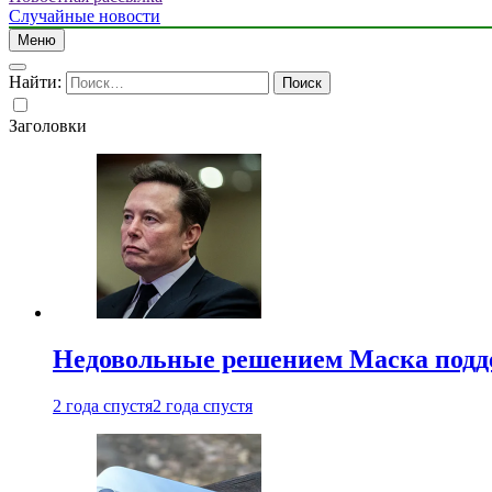
Случайные новости
Меню
Найти:
Заголовки
Недовольные решением Маска подде
2 года спустя
2 года спустя