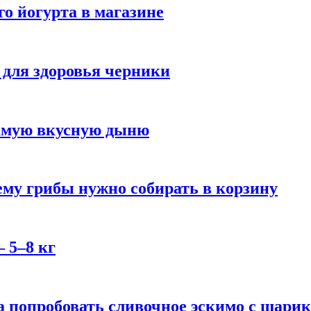
го йогурта в магазине
 для здоровья черники
самую вкусную дыню
му грибы нужно собирать в корзину
 5–8 кг
 попробовать сливочное эскимо с шари