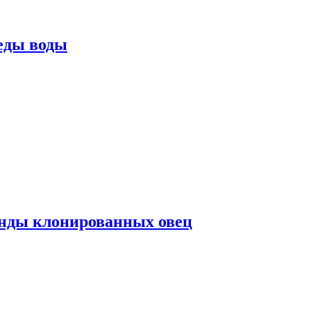
еды воды
нды клонированных овец