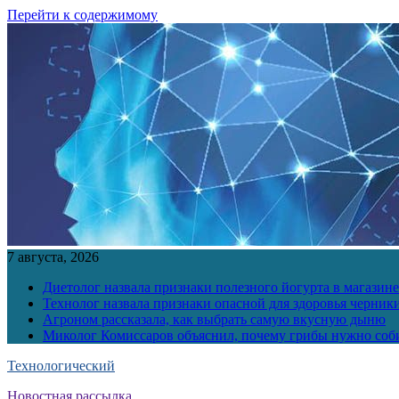
Перейти к содержимому
7 августа, 2026
Диетолог назвала признаки полезного йогурта в магазине
Технолог назвала признаки опасной для здоровья черник
Агроном рассказала, как выбрать самую вкусную дыню
Миколог Комиссаров объяснил, почему грибы нужно соби
Технологический
Новостная рассылка