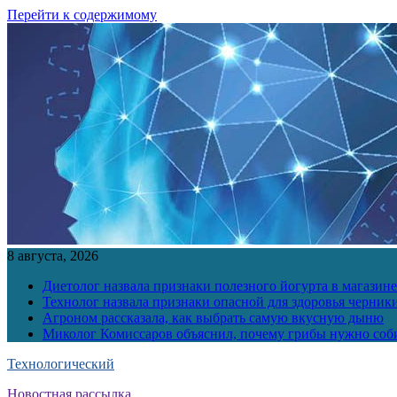
Перейти к содержимому
8 августа, 2026
Диетолог назвала признаки полезного йогурта в магазине
Технолог назвала признаки опасной для здоровья черник
Агроном рассказала, как выбрать самую вкусную дыню
Миколог Комиссаров объяснил, почему грибы нужно соби
Технологический
Новостная рассылка