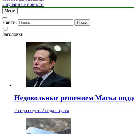
Случайные новости
Меню
Найти:
Заголовки
Недовольные решением Маска подде
2 года спустя
2 года спустя