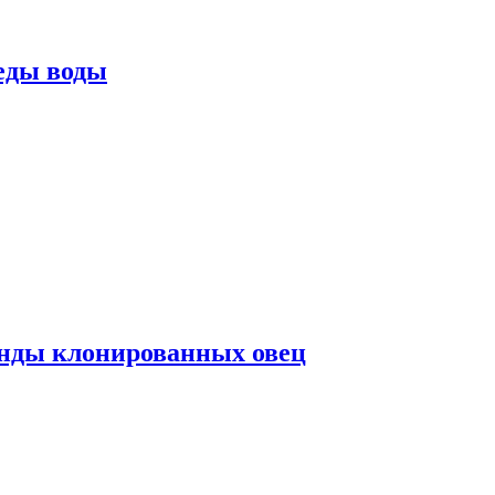
еды воды
нды клонированных овец