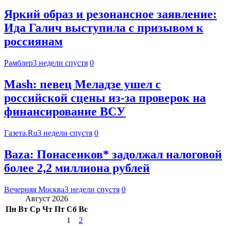
Яркий образ и резонансное заявление:
Ида Галич выступила с призывом к
россиянам
Рамблер
3 недели спустя
0
Mash: певец Меладзе ушел с
российской сцены из-за проверок на
финансирование ВСУ
Газета.Ru
3 недели спустя
0
Baza: Понасенков* задолжал налоговой
более 2,2 миллиона рублей
Вечерняя Москва
3 недели спустя
0
Август 2026
Пн
Вт
Ср
Чт
Пт
Сб
Вс
1
2