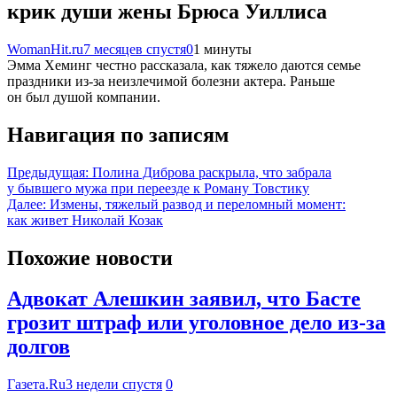
крик души жены Брюса Уиллиса
WomanHit.ru
7 месяцев спустя
0
1 минуты
Эмма Хеминг честно рассказала, как тяжело даются семье
праздники из-за неизлечимой болезни актера. Раньше
он был душой компании.
Навигация по записям
Предыдущая:
Полина Диброва раскрыла, что забрала
у бывшего мужа при переезде к Роману Товстику
Далее:
Измены, тяжелый развод и переломный момент:
как живет Николай Козак
Похожие новости
Адвокат Алешкин заявил, что Басте
грозит штраф или уголовное дело из-за
долгов
Газета.Ru
3 недели спустя
0