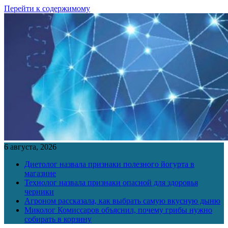
Перейти к содержимому
6 августа, 2026
Диетолог назвала признаки полезного йогурта в
магазине
Технолог назвала признаки опасной для здоровья
черники
Агроном рассказала, как выбрать самую вкусную дыню
Миколог Комиссаров объяснил, почему грибы нужно
собирать в корзину