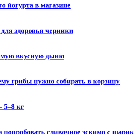
го йогурта в магазине
 для здоровья черники
самую вкусную дыню
му грибы нужно собирать в корзину
 5–8 кг
 попробовать сливочное эскимо с шари