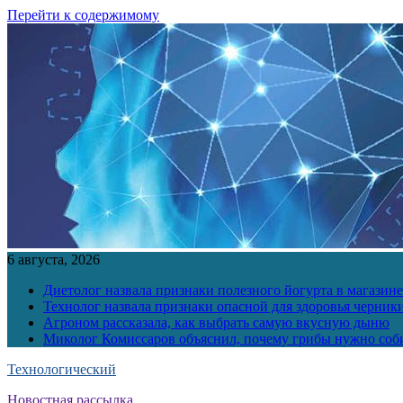
Перейти к содержимому
6 августа, 2026
Диетолог назвала признаки полезного йогурта в магазине
Технолог назвала признаки опасной для здоровья черник
Агроном рассказала, как выбрать самую вкусную дыню
Миколог Комиссаров объяснил, почему грибы нужно соби
Технологический
Новостная рассылка