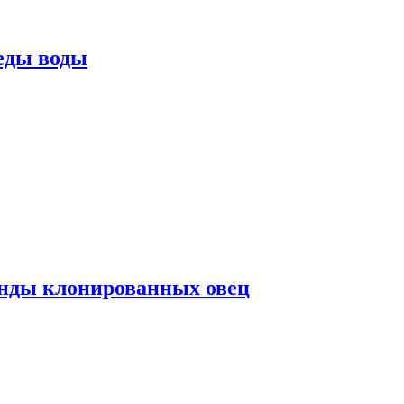
еды воды
нды клонированных овец