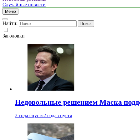
Случайные новости
Меню
Найти:
Заголовки
Недовольные решением Маска подде
2 года спустя
2 года спустя