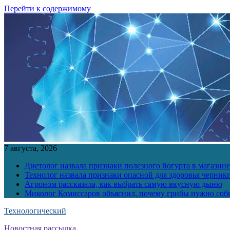
Перейти к содержимому
7 августа, 2026
Диетолог назвала признаки полезного йогурта в магазине
Технолог назвала признаки опасной для здоровья черник
Агроном рассказала, как выбрать самую вкусную дыню
Миколог Комиссаров объяснил, почему грибы нужно соби
Технологический
Новостная рассылка