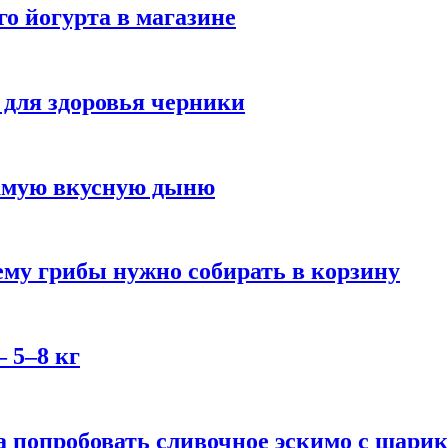
го йогурта в магазине
 для здоровья черники
самую вкусную дыню
му грибы нужно собирать в корзину
 5–8 кг
 попробовать сливочное эскимо с шари