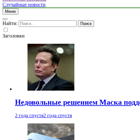
Случайные новости
Меню
Найти:
Заголовки
Недовольные решением Маска подде
2 года спустя
2 года спустя