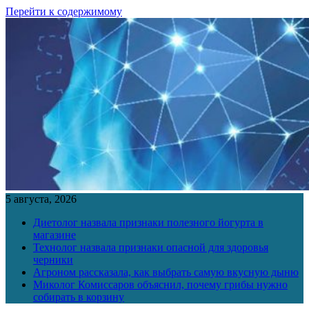
Перейти к содержимому
5 августа, 2026
Диетолог назвала признаки полезного йогурта в
магазине
Технолог назвала признаки опасной для здоровья
черники
Агроном рассказала, как выбрать самую вкусную дыню
Миколог Комиссаров объяснил, почему грибы нужно
собирать в корзину