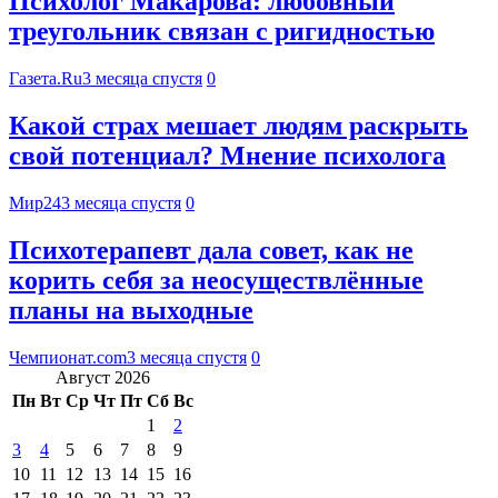
Психолог Макарова: любовный
треугольник связан с ригидностью
Газета.Ru
3 месяца спустя
0
Какой страх мешает людям раскрыть
свой потенциал? Мнение психолога
Мир24
3 месяца спустя
0
Психотерапевт дала совет, как не
корить себя за неосуществлённые
планы на выходные
Чемпионат.com
3 месяца спустя
0
Август 2026
Пн
Вт
Ср
Чт
Пт
Сб
Вс
1
2
3
4
5
6
7
8
9
10
11
12
13
14
15
16