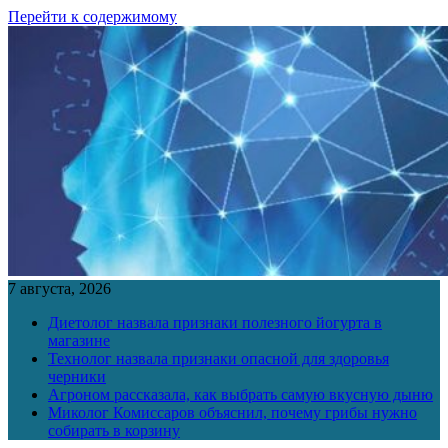
Перейти к содержимому
7 августа, 2026
Диетолог назвала признаки полезного йогурта в
магазине
Технолог назвала признаки опасной для здоровья
черники
Агроном рассказала, как выбрать самую вкусную дыню
Миколог Комиссаров объяснил, почему грибы нужно
собирать в корзину