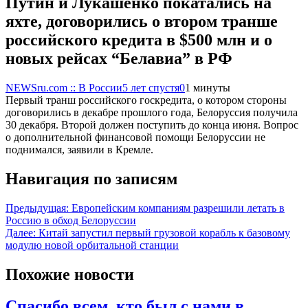
Путин и Лукашенко покатались на
яхте, договорились о втором транше
российского кредита в $500 млн и о
новых рейсах “Белавиа” в РФ
NEWSru.com :: В России
5 лет спустя
0
1 минуты
Первый транш российского госкредита, о котором стороны
договорились в декабре прошлого года, Белоруссия получила
30 декабря. Второй должен поступить до конца июня. Вопрос
о дополнительной финансовой помощи Белоруссии не
поднимался, заявили в Кремле.
Навигация по записям
Предыдущая:
Европейским компаниям разрешили летать в
Россию в обход Белоруссии
Далее:
Китай запустил первый грузовой корабль к базовому
модулю новой орбитальной станции
Похожие новости
Спасибо всем, кто был с нами в