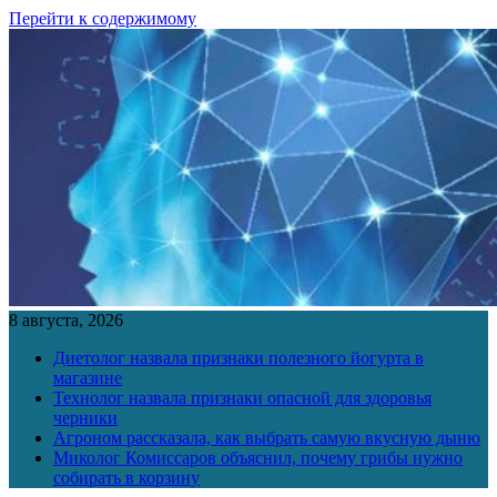
Перейти к содержимому
8 августа, 2026
Диетолог назвала признаки полезного йогурта в
магазине
Технолог назвала признаки опасной для здоровья
черники
Агроном рассказала, как выбрать самую вкусную дыню
Миколог Комиссаров объяснил, почему грибы нужно
собирать в корзину