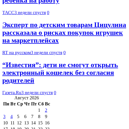
ребенка на работу
ТАСС
3 недели спустя
0
Эксперт по детским товарам Цицулина
рассказала о рисках покупок игрушек
на маркетплейсах
RT на русском
3 недели спустя
0
“Известия”: дети не смогут открыть
электронный кошелек без согласия
родителей
Газета.Ru
3 недели спустя
0
Август 2026
Пн
Вт
Ср
Чт
Пт
Сб
Вс
1
2
3
4
5
6
7
8
9
10
11
12
13
14
15
16