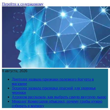
Перейти к содержимому
8 августа, 2026
Диетолог назвала признаки полезного йогурта в
магазине
Технолог назвала признаки опасной для здоровья
черники
Агроном рассказала, как выбрать самую вкусную дыню
Миколог Комиссаров объяснил, почему грибы нужно
собирать в корзину