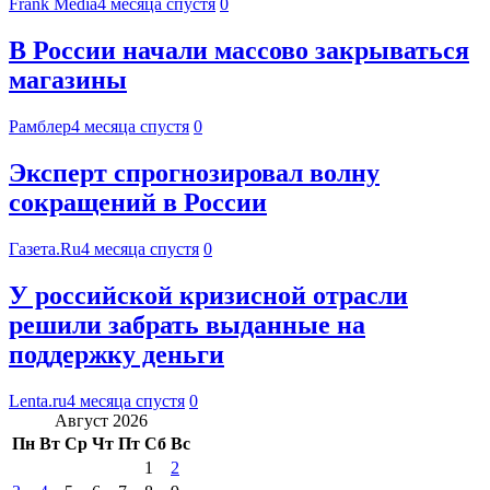
Frank Media
4 месяца спустя
0
В России начали массово закрываться
магазины
Рамблер
4 месяца спустя
0
Эксперт спрогнозировал волну
сокращений в России
Газета.Ru
4 месяца спустя
0
У российской кризисной отрасли
решили забрать выданные на
поддержку деньги
Lenta.ru
4 месяца спустя
0
Август 2026
Пн
Вт
Ср
Чт
Пт
Сб
Вс
1
2