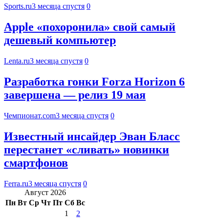
Sports.ru
3 месяца спустя
0
Apple «похоронила» свой самый
дешевый компьютер
Lenta.ru
3 месяца спустя
0
Разработка гонки Forza Horizon 6
завершена — релиз 19 мая
Чемпионат.com
3 месяца спустя
0
Известный инсайдер Эван Бласс
перестанет «сливать» новинки
смартфонов
Ferra.ru
3 месяца спустя
0
Август 2026
Пн
Вт
Ср
Чт
Пт
Сб
Вс
1
2