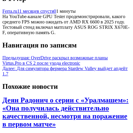
Ferra.ru
11 месяцев спустя
0
1 минуты
На YouTube-канале GPU Tester продемонстрировали, какого
среднего FPS можно ожидать от AMD RX 6600 в 2025 году.
Тестовый стенд включал матплату ASUS ROG STRIX X670E-
F, оперативную память G.
Навигация по записям
Предыдущая:
OverDrive раскрыл возможные планы
Virtus.Pro в CS 2 после ухода electronic
Далее:
Для симулятора фермера Stardew Valley выйдет апдейт
1.7
Похожие новости
Деян Радонич о серии с «Уралмашем»:
«Она получилась действительно
качественной, несмотря на поражение
в первом матче»