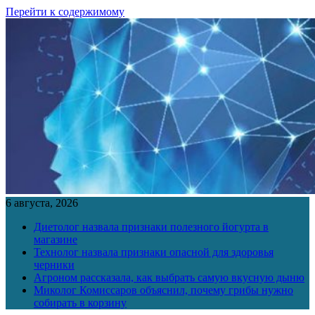
Перейти к содержимому
6 августа, 2026
Диетолог назвала признаки полезного йогурта в
магазине
Технолог назвала признаки опасной для здоровья
черники
Агроном рассказала, как выбрать самую вкусную дыню
Миколог Комиссаров объяснил, почему грибы нужно
собирать в корзину