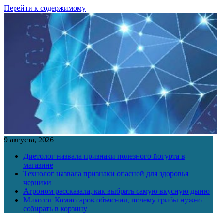
Перейти к содержимому
9 августа, 2026
Диетолог назвала признаки полезного йогурта в
магазине
Технолог назвала признаки опасной для здоровья
черники
Агроном рассказала, как выбрать самую вкусную дыню
Миколог Комиссаров объяснил, почему грибы нужно
собирать в корзину