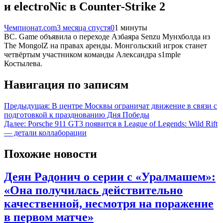
и electroNic в Counter-Strike 2
Чемпионат.com
3 месяца спустя
0
1 минуты
BC. Game объявила о переходе Азбаяра Senzu Мунхболда из
The MongolZ на правах аренды. Монгольский игрок станет
четвёртым участником команды Александра s1mple
Костылева.
Навигация по записям
Предыдущая:
В центре Москвы ограничат движение в связи с
подготовкой к празднованию Дня Победы
Далее:
Porsche 911 GT3 появится в League of Legends: Wild Rift
— детали коллаборации
Похожие новости
Деян Радонич о серии с «Уралмашем»:
«Она получилась действительно
качественной, несмотря на поражение
в первом матче»