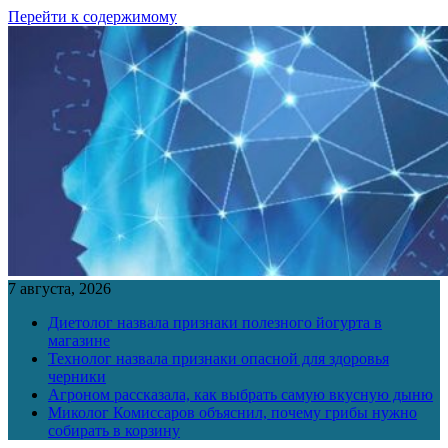
Перейти к содержимому
7 августа, 2026
Диетолог назвала признаки полезного йогурта в
магазине
Технолог назвала признаки опасной для здоровья
черники
Агроном рассказала, как выбрать самую вкусную дыню
Миколог Комиссаров объяснил, почему грибы нужно
собирать в корзину