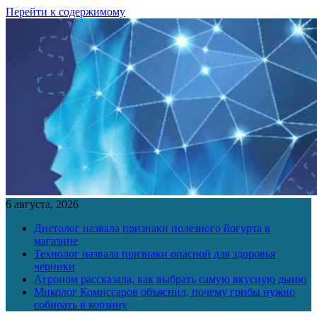
Перейти к содержимому
6 августа, 2026
Диетолог назвала признаки полезного йогурта в
магазине
Технолог назвала признаки опасной для здоровья
черники
Агроном рассказала, как выбрать самую вкусную дыню
Миколог Комиссаров объяснил, почему грибы нужно
собирать в корзину