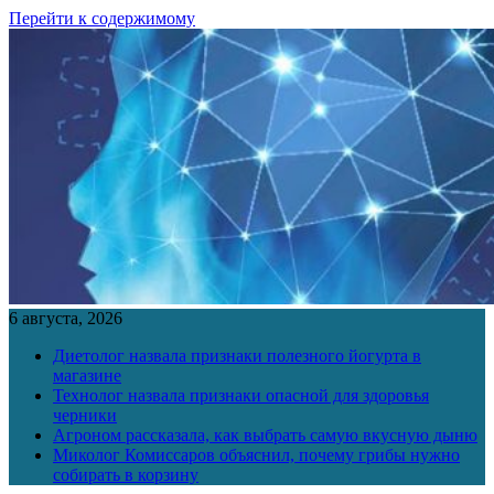
Перейти к содержимому
6 августа, 2026
Диетолог назвала признаки полезного йогурта в
магазине
Технолог назвала признаки опасной для здоровья
черники
Агроном рассказала, как выбрать самую вкусную дыню
Миколог Комиссаров объяснил, почему грибы нужно
собирать в корзину