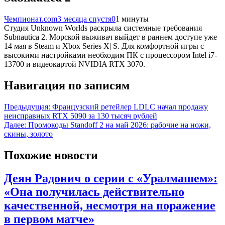
Чемпионат.com
3 месяца спустя
0
1 минуты
Студия Unknown Worlds раскрыла системные требования
Subnautica 2. Морской выживач выйдет в раннем доступе уже
14 мая в Steam и Xbox Series X| S. Для комфортной игры с
высокими настройками необходим ПК с процессором Intel i7-
13700 и видеокартой NVIDIA RTX 3070.
Навигация по записям
Предыдущая:
Французский ретейлер LDLC начал продажу
неисправных RTX 5090 за 130 тысяч рублей
Далее:
Промокоды Standoff 2 на май 2026: рабочие на ножи,
скины, золото
Похожие новости
Деян Радонич о серии с «Уралмашем»:
«Она получилась действительно
качественной, несмотря на поражение
в первом матче»