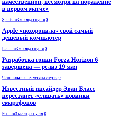
качественной, несмотря на поражение
в первом матче»
Sports.ru
3 месяца спустя
0
Apple «похоронила» свой самый
дешевый компьютер
Lenta.ru
3 месяца спустя
0
Разработка гонки Forza Horizon 6
завершена — релиз 19 мая
Чемпионат.com
3 месяца спустя
0
Известный инсайдер Эван Бласс
перестанет «сливать» новинки
смартфонов
Ferra.ru
3 месяца спустя
0