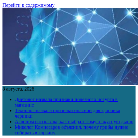
Перейти к содержимому
8 августа, 2026
Диетолог назвала признаки полезного йогурта в
магазине
Технолог назвала признаки опасной для здоровья
черники
Агроном рассказала, как выбрать самую вкусную дыню
Миколог Комиссаров объяснил, почему грибы нужно
собирать в корзину