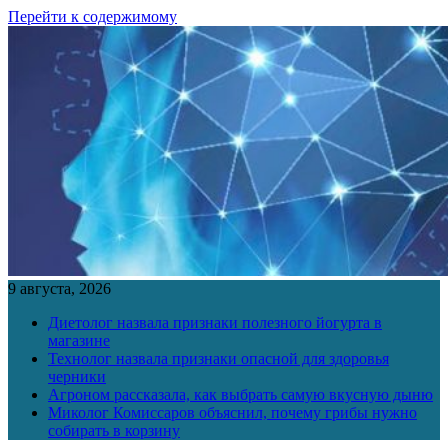
Перейти к содержимому
9 августа, 2026
Диетолог назвала признаки полезного йогурта в
магазине
Технолог назвала признаки опасной для здоровья
черники
Агроном рассказала, как выбрать самую вкусную дыню
Миколог Комиссаров объяснил, почему грибы нужно
собирать в корзину