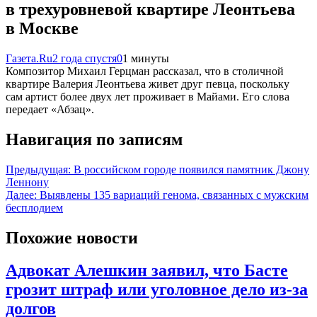
в трехуровневой квартире Леонтьева
в Москве
Газета.Ru
2 года спустя
0
1 минуты
Композитор Михаил Герцман рассказал, что в столичной
квартире Валерия Леонтьева живет друг певца, поскольку
сам артист более двух лет проживает в Майами. Его слова
передает «Абзац».
Навигация по записям
Предыдущая:
В российском городе появился памятник Джону
Леннону
Далее:
Выявлены 135 вариаций генома, связанных с мужским
бесплодием
Похожие новости
Адвокат Алешкин заявил, что Басте
грозит штраф или уголовное дело из-за
долгов