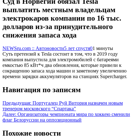
Суд в Норвегии обязал Tesla
выплатить местным владельцам
электрокаров компании по 16 тыс.
долларов из-за принудительного
снижения запаса хода
NEWSru.com :: Автоновости
5 лет спустя
0
1 минуты
Суть претензий к Tesla состоит в том, что в 2019 году
компания выпустила для электромобилей с батареями
емкостью 85 кВт*ч два обновления, которые привели к
сокращению запаса хода машин и заметному увеличению
времени зарядки аккумуляторов на станциях Supercharger.
Навигация по записям
Предыдущая:
Португалец Руй Витория назначен новым
тренером московского “Спартака”
Далее:
Организаторы чемпионата мира по хоккею сменили
флаг Белоруссии на оппозиционный
Похожие новости