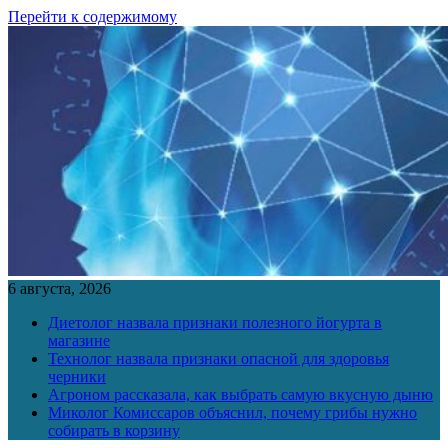
Перейти к содержимому
6 августа, 2026
Диетолог назвала признаки полезного йогурта в
магазине
Технолог назвала признаки опасной для здоровья
черники
Агроном рассказала, как выбрать самую вкусную дыню
Миколог Комиссаров объяснил, почему грибы нужно
собирать в корзину