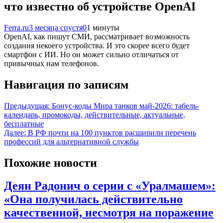
что известно об устройстве OpenAI
Ferra.ru
3 месяца спустя
0
1 минуты
OpenAI, как пишут СМИ, рассматривает возможность
создания некоего устройства. И это скорее всего будет
смартфон с ИИ. Но он может сильно отличаться от
привычных нам телефонов.
Навигация по записям
Предыдущая:
Бонус-коды Мира танков май-2026: табель-
календарь, промокоды, действительные, актуальные,
бесплатные
Далее:
В РФ почти на 100 пунктов расширили перечень
профессий для альтернативной службы
Похожие новости
Деян Радонич о серии с «Уралмашем»:
«Она получилась действительно
качественной, несмотря на поражение