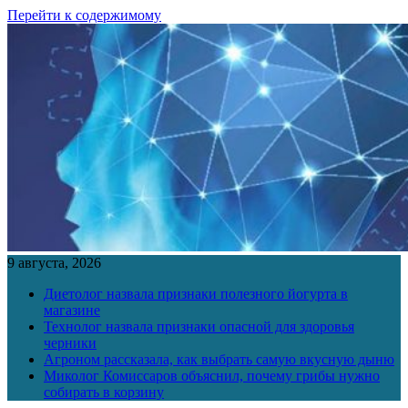
Перейти к содержимому
9 августа, 2026
Диетолог назвала признаки полезного йогурта в
магазине
Технолог назвала признаки опасной для здоровья
черники
Агроном рассказала, как выбрать самую вкусную дыню
Миколог Комиссаров объяснил, почему грибы нужно
собирать в корзину