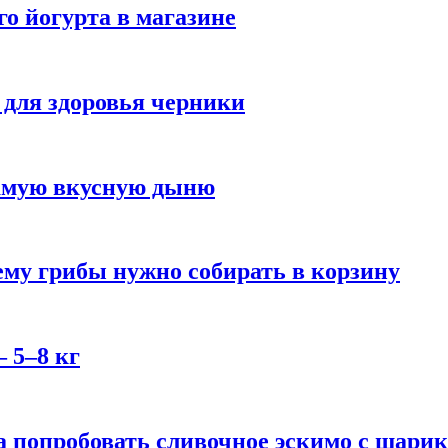
го йогурта в магазине
 для здоровья черники
самую вкусную дыню
му грибы нужно собирать в корзину
 5–8 кг
 попробовать сливочное эскимо с шари