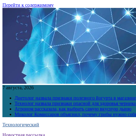
Перейти к содержимому
7 августа, 2026
Диетолог назвала признаки полезного йогурта в магазине
Технолог назвала признаки опасной для здоровья черник
Агроном рассказала, как выбрать самую вкусную дыню
Миколог Комиссаров объяснил, почему грибы нужно соби
Технологический
Новостная рассылка