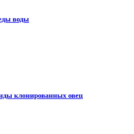
еды воды
нды клонированных овец