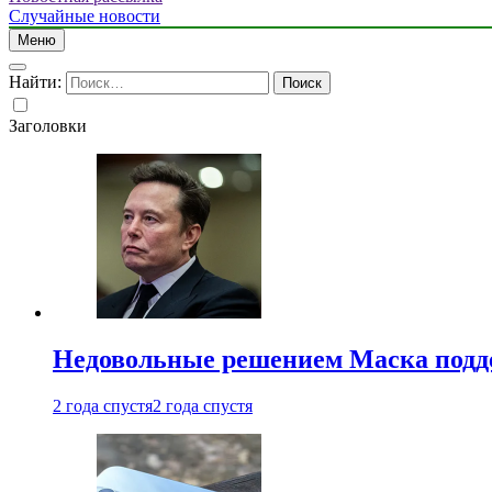
Случайные новости
Меню
Найти:
Заголовки
Недовольные решением Маска подде
2 года спустя
2 года спустя