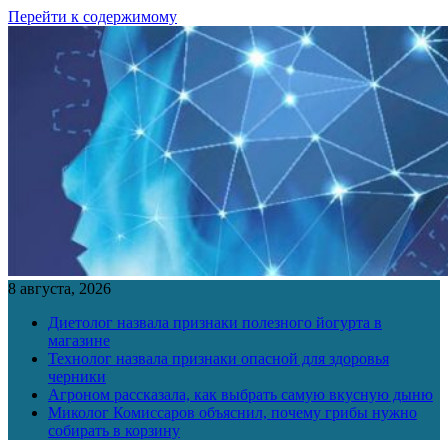
Перейти к содержимому
8 августа, 2026
Диетолог назвала признаки полезного йогурта в
магазине
Технолог назвала признаки опасной для здоровья
черники
Агроном рассказала, как выбрать самую вкусную дыню
Миколог Комиссаров объяснил, почему грибы нужно
собирать в корзину