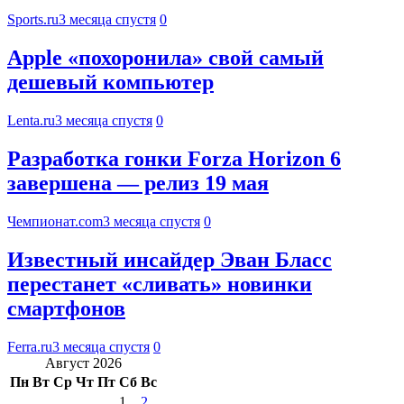
Sports.ru
3 месяца спустя
0
Apple «похоронила» свой самый
дешевый компьютер
Lenta.ru
3 месяца спустя
0
Разработка гонки Forza Horizon 6
завершена — релиз 19 мая
Чемпионат.com
3 месяца спустя
0
Известный инсайдер Эван Бласс
перестанет «сливать» новинки
смартфонов
Ferra.ru
3 месяца спустя
0
Август 2026
Пн
Вт
Ср
Чт
Пт
Сб
Вс
1
2