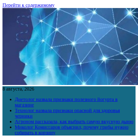
Перейти к содержимому
8 августа, 2026
Диетолог назвала признаки полезного йогурта в
магазине
Технолог назвала признаки опасной для здоровья
черники
Агроном рассказала, как выбрать самую вкусную дыню
Миколог Комиссаров объяснил, почему грибы нужно
собирать в корзину