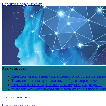
Перейти к содержимому
8 августа, 2026
Диетолог назвала признаки полезного йогурта в магазине
Технолог назвала признаки опасной для здоровья черник
Агроном рассказала, как выбрать самую вкусную дыню
Миколог Комиссаров объяснил, почему грибы нужно соби
Технологический
Новостная рассылка