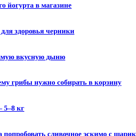
го йогурта в магазине
 для здоровья черники
самую вкусную дыню
му грибы нужно собирать в корзину
 5–8 кг
 попробовать сливочное эскимо с шари