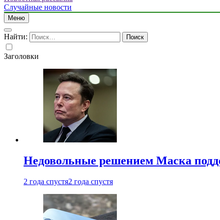
Случайные новости
Меню
Найти:
Заголовки
Недовольные решением Маска подде
2 года спустя
2 года спустя