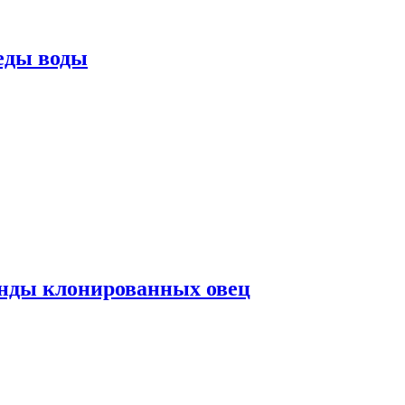
еды воды
нды клонированных овец