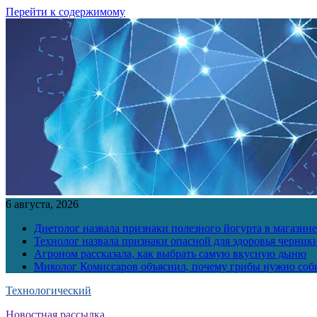
Перейти к содержимому
6 августа, 2026
Диетолог назвала признаки полезного йогурта в магазине
Технолог назвала признаки опасной для здоровья черник
Агроном рассказала, как выбрать самую вкусную дыню
Миколог Комиссаров объяснил, почему грибы нужно соби
Технологический
Новостная рассылка