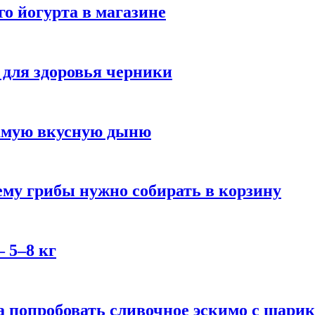
го йогурта в магазине
 для здоровья черники
самую вкусную дыню
му грибы нужно собирать в корзину
 5–8 кг
 попробовать сливочное эскимо с шари