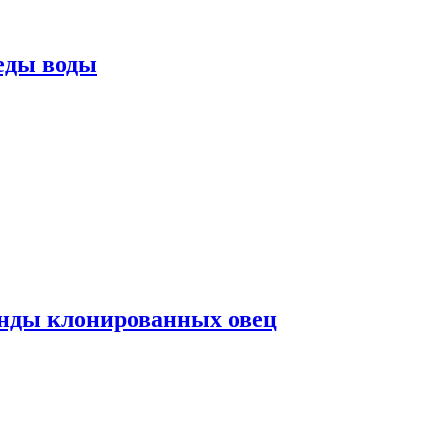
еды воды
нды клонированных овец