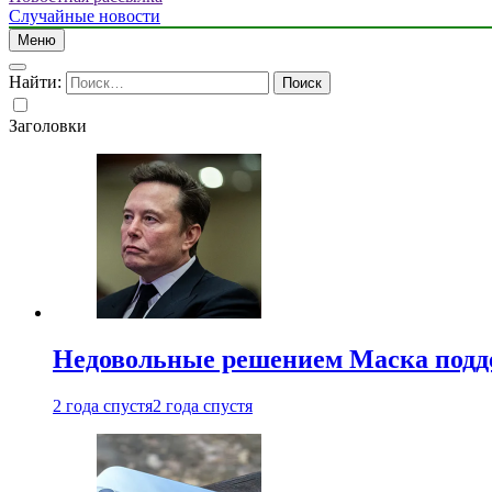
Случайные новости
Меню
Найти:
Заголовки
Недовольные решением Маска подде
2 года спустя
2 года спустя