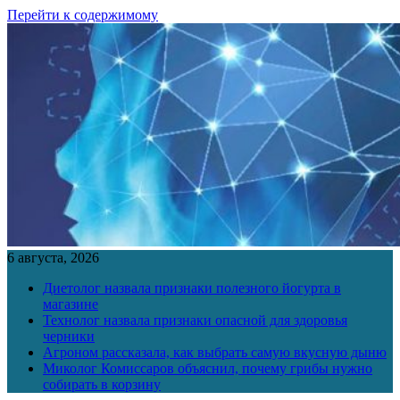
Перейти к содержимому
6 августа, 2026
Диетолог назвала признаки полезного йогурта в
магазине
Технолог назвала признаки опасной для здоровья
черники
Агроном рассказала, как выбрать самую вкусную дыню
Миколог Комиссаров объяснил, почему грибы нужно
собирать в корзину