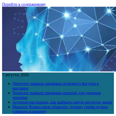
Перейти к содержимому
7 августа, 2026
Диетолог назвала признаки полезного йогурта в
магазине
Технолог назвала признаки опасной для здоровья
черники
Агроном рассказала, как выбрать самую вкусную дыню
Миколог Комиссаров объяснил, почему грибы нужно
собирать в корзину