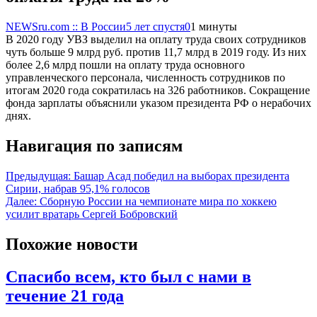
NEWSru.com :: В России
5 лет спустя
0
1 минуты
В 2020 году УВЗ выделил на оплату труда своих сотрудников
чуть больше 9 млрд руб. против 11,7 млрд в 2019 году. Из них
более 2,6 млрд пошли на оплату труда основного
управленческого персонала, численность сотрудников по
итогам 2020 года сократилась на 326 работников. Сокращение
фонда зарплаты объяснили указом президента РФ о нерабочих
днях.
Навигация по записям
Предыдущая:
Башар Асад победил на выборах президента
Сирии, набрав 95,1% голосов
Далее:
Сборную России на чемпионате мира по хоккею
усилит вратарь Сергей Бобровский
Похожие новости
Спасибо всем, кто был с нами в
течение 21 года