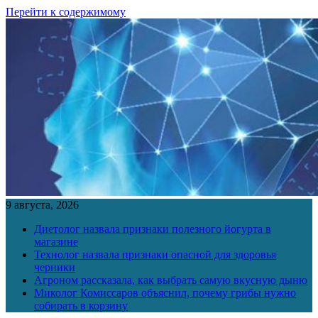
Перейти к содержимому
9 августа, 2026
Диетолог назвала признаки полезного йогурта в
магазине
Технолог назвала признаки опасной для здоровья
черники
Агроном рассказала, как выбрать самую вкусную дыню
Миколог Комиссаров объяснил, почему грибы нужно
собирать в корзину