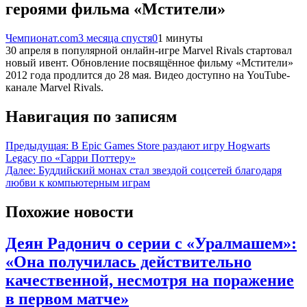
героями фильма «Мстители»
Чемпионат.com
3 месяца спустя
0
1 минуты
30 апреля в популярной онлайн-игре Marvel Rivals стартовал
новый ивент. Обновление посвящённое фильму «Мстители»
2012 года продлится до 28 мая. Видео доступно на YouTube-
канале Marvel Rivals.
Навигация по записям
Предыдущая:
В Epic Games Store раздают игру Hogwarts
Legacy по «Гарри Поттеру»
Далее:
Буддийский монах стал звездой соцсетей благодаря
любви к компьютерным играм
Похожие новости
Деян Радонич о серии с «Уралмашем»:
«Она получилась действительно
качественной, несмотря на поражение
в первом матче»