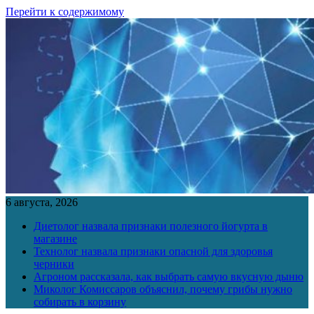
Перейти к содержимому
6 августа, 2026
Диетолог назвала признаки полезного йогурта в
магазине
Технолог назвала признаки опасной для здоровья
черники
Агроном рассказала, как выбрать самую вкусную дыню
Миколог Комиссаров объяснил, почему грибы нужно
собирать в корзину