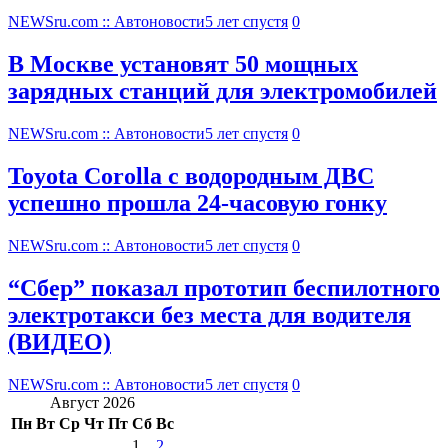
NEWSru.com :: Автоновости
5 лет спустя
0
В Москве установят 50 мощных
зарядных станций для электромобилей
NEWSru.com :: Автоновости
5 лет спустя
0
Toyota Corolla с водородным ДВС
успешно прошла 24-часовую гонку
NEWSru.com :: Автоновости
5 лет спустя
0
“Сбер” показал прототип беспилотного
электротакси без места для водителя
(ВИДЕО)
NEWSru.com :: Автоновости
5 лет спустя
0
Август 2026
Пн
Вт
Ср
Чт
Пт
Сб
Вс
1
2