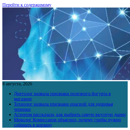
Перейти к содержимому
8 августа, 2026
Диетолог назвала признаки полезного йогурта в
магазине
Технолог назвала признаки опасной для здоровья
черники
Агроном рассказала, как выбрать самую вкусную дыню
Миколог Комиссаров объяснил, почему грибы нужно
собирать в корзину