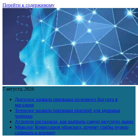
Перейти к содержимому
7 августа, 2026
Диетолог назвала признаки полезного йогурта в
магазине
Технолог назвала признаки опасной для здоровья
черники
Агроном рассказала, как выбрать самую вкусную дыню
Миколог Комиссаров объяснил, почему грибы нужно
собирать в корзину